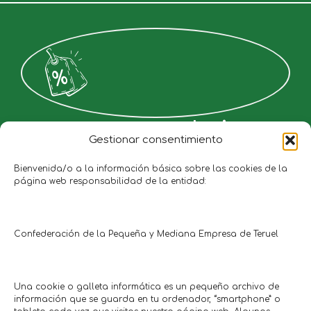
Descuentos exclusivos y
Gestionar consentimiento
directos
Bienvenida/o a la información básica sobre las cookies de la
página web responsabilidad de la entidad:
Accede a promociones que no encontrarás en ningún
otro lugar. Ahorra en tus compras de moda, salud,
mascotas o papelería simplemente por formar parte
de nuestra comunidad. ¡El ahorro está a la vuelta de la
Confederación de la Pequeña y Mediana Empresa de Teruel
esquina!
Una cookie o galleta informática es un pequeño archivo de
información que se guarda en tu ordenador, “smartphone” o