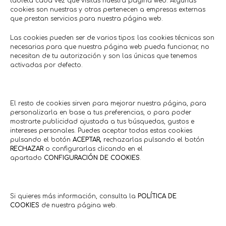
tableta cada vez que visitas nuestra página web. Algunas
cookies son nuestras y otras pertenecen a empresas externas
que prestan servicios para nuestra página web.
Tus cupones, siempre
Las cookies pueden ser de varios tipos: las cookies técnicas son
necesarias para que nuestra página web pueda funcionar, no
en tu móvil
necesitan de tu autorización y son las únicas que tenemos
activadas por defecto.
Olvídate de imprimir papeles o recortar cupones.
Gestiona todos tus descuentos desde tu
smartphone, descarga tu QR al instante y
El resto de cookies sirven para mejorar nuestra página, para
preséntalo en la tienda. Rápido, cómodo y 100%
personalizarla en base a tus preferencias, o para poder
digital.
mostrarte publicidad ajustada a tus búsquedas, gustos e
intereses personales. Puedes aceptar todas estas cookies
pulsando el botón
ACEPTAR,
rechazarlas pulsando el botón
RECHAZAR
o configurarlas clicando en el
apartado
CONFIGURACIÓN DE COOKIES
.
Apoya el comercio local,
Si quieres más información, consulta la
POLÍTICA DE
COOKIES
de nuestra página web.
mejora tu ciudad