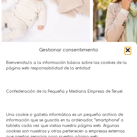
Gestionar consentimiento
10% descuento compra 2
Regalo cosmét
jarabes Tusserbe ESI
superio
Bienvenida/o a la información básica sobre las cookies de la
página web responsabilidad de la entidad:
Salud • Belleza
Moda • Co
Santiveri
Lol
hasta: 13/07/2026
Hasta: 0
Confederación de la Pequeña y Mediana Empresa de Teruel
Comercios en actívaTe
Una cookie o galleta informática es un pequeño archivo de
información que se guarda en tu ordenador, “smartphone” o
tableta cada vez que visitas nuestra página web. Algunas
cookies son nuestras y otras pertenecen a empresas externas
que prestan servicios para nuestra página web.