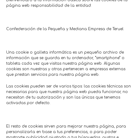
Bienvenida/o a la información básica sobre las cookies de la
página web responsabilidad de la entidad:
Confederación de la Pequeña y Mediana Empresa de Teruel
Una cookie o galleta informática es un pequeño archivo de
información que se guarda en tu ordenador, “smartphone” o
tableta cada vez que visitas nuestra página web. Algunas
cookies son nuestras y otras pertenecen a empresas externas
que prestan servicios para nuestra página web.
¿Te gusta ahorrar y conseguir ofertas
Las cookies pueden ser de varios tipos: las cookies técnicas son
cerca de ti?
necesarias para que nuestra página web pueda funcionar, no
¡Regístrate en
actívaTe
y disfruta de
necesitan de tu autorización y son las únicas que tenemos
activadas por defecto.
ofertas y promociones exclusivas!
Regístrate
El resto de cookies sirven para mejorar nuestra página, para
personalizarla en base a tus preferencias, o para poder
mostrarte publicidad ajustada a tus búsquedas, gustos e