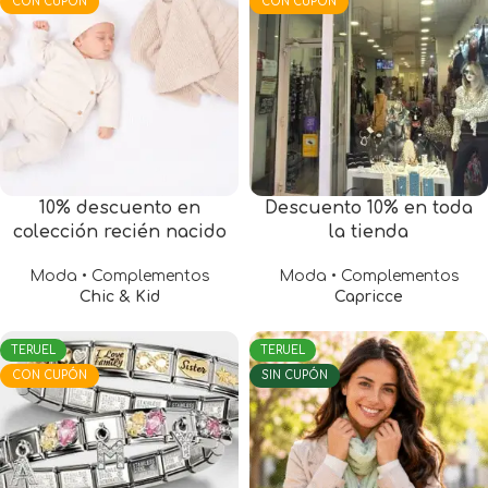
CON CUPÓN
CON CUPÓN
10% descuento en
Descuento 10% en toda
colección recién nacido
la tienda
Moda • Complementos
Moda • Complementos
Chic & Kid
Capricce
TERUEL
TERUEL
CON CUPÓN
SIN CUPÓN