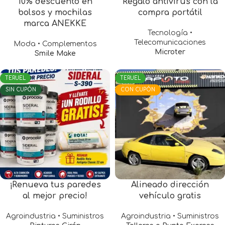
10% descuento en
Regalo antivirus con la
bolsos y mochilas
compra portátil
marca ANEKKE
Tecnología •
Telecomunicaciones
Moda • Complementos
Microter
Smile Make
TERUEL
TERUEL
SIN CUPÓN
CON CUPÓN
¡Renueva tus paredes
Alineado dirección
al mejor precio!
vehículo gratis
Agroindustria • Suministros
Agroindustria • Suministros