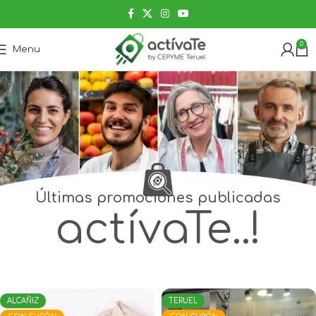
0
Menu
Últimas promociones publicadas
actívaTe..!
ALCAÑIZ
TERUEL