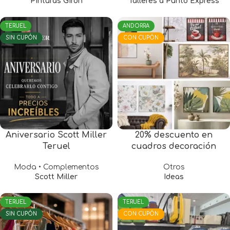
Pinturas Girón
Talleres a Punto Express
TERUEL
ANDORRA
SIN CUPÓN
CON CUPÓN
Aniversario Scott Miller
20% descuento en
Teruel
cuadros decoración
Moda • Complementos
Otros
Scott Miller
Ideas
TERUEL
TERUEL
SIN CUPÓN
CON CUPÓN