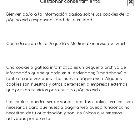
Gestionar consentimiento
Regalo limpieza de cutis
50% en cosméti
producto
Bienvenida/o a la información básica sobre las cookies de la
Salud • Belleza
página web responsabilidad de la entidad:
Elua Estética
Salud •
Hasta 1/10/2026
Estéti
Hasta 7
Confederación de la Pequeña y Mediana Empresa de Teruel
Comercios en actívaTe
Una cookie o galleta informática es un pequeño archivo de
información que se guarda en tu ordenador, “smartphone” o
tableta cada vez que visitas nuestra página web. Algunas
cookies son nuestras y otras pertenecen a empresas externas
que prestan servicios para nuestra página web.
Las cookies pueden ser de varios tipos: las cookies técnicas son
necesarias para que nuestra página web pueda funcionar, no
necesitan de tu autorización y son las únicas que tenemos
activadas por defecto.