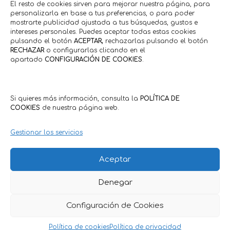
El resto de cookies sirven para mejorar nuestra página, para
personalizarla en base a tus preferencias, o para poder
mostrarte publicidad ajustada a tus búsquedas, gustos e
intereses personales. Puedes aceptar todas estas cookies
pulsando el botón
ACEPTAR,
rechazarlas pulsando el botón
RECHAZAR
o configurarlas clicando en el
apartado
CONFIGURACIÓN DE COOKIES
.
Si quieres más información, consulta la
POLÍTICA DE
COOKIES
de nuestra página web.
Gestionar los servicios
Aceptar
Política de Privacidad
·
Política de Cookies
Denegar
Condiciones Generales Clientes
·
Condiciones Generales
Comercios
Configuración de Cookies
Política de cookies
Política de privacidad
actívaTe 2025 · Todos los derechos reservados