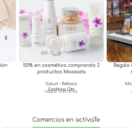
50% en cosmética comprando 2
Regalo cosmét
productos Massada
superio
Salud • Belleza
Moda • Co
Estética Oh!
Lol
Hasta 7/09/2026
Hasta: 0
Comercios en actívaTe