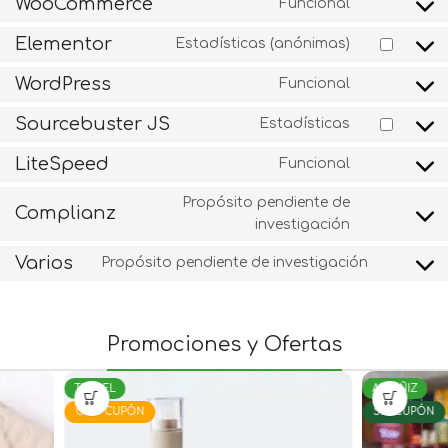
WooCommerce
Funcional
Elementor
Estadísticas (anónimas)
WordPress
Funcional
Sourcebuster JS
Estadísticas
LiteSpeed
Funcional
Propósito pendiente de
Complianz
investigación
Varios
Propósito pendiente de investigación
Promociones y Ofertas
TERUEL
ALCAÑIZ
CON CUPÓN
SIN CUPÓN