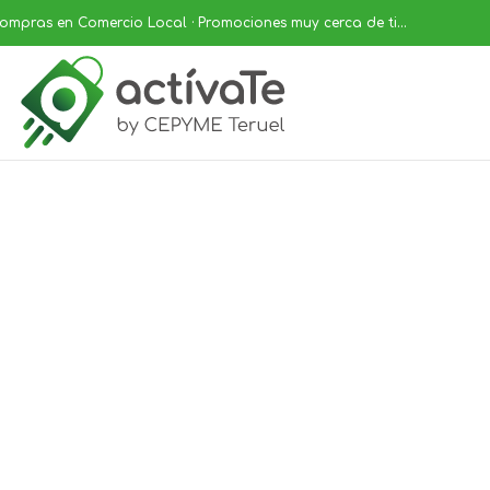
ompras en Comercio Local · Promociones muy cerca de ti...
¿Tienes un
comercio?