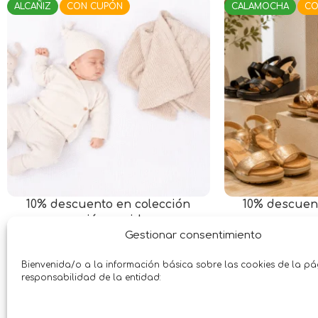
ALCAÑIZ
CON CUPÓN
ALCAÑIZ
CON C
Vajilla 12 piezas porcelana
10% descuen
Aquilea gris
Papelería • L
Gestionar consentimiento
Papel
Otros
Hasta 
Mile Jardín-Hogar
Bienvenida/o a la información básica sobre las cookies de la p
Hasta: 17/07/2026
responsabilidad de la entidad: