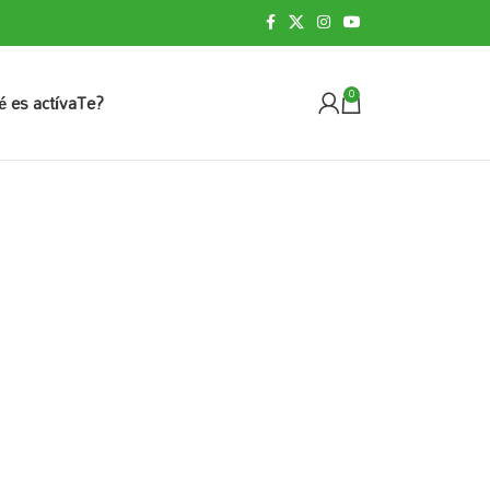
é es actívaTe?
0