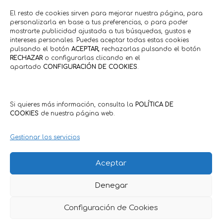
El resto de cookies sirven para mejorar nuestra página, para
personalizarla en base a tus preferencias, o para poder
Regalo limpieza de cutis
20% descuent
mostrarte publicidad ajustada a tus búsquedas, gustos e
decor
intereses personales. Puedes aceptar todas estas cookies
Salud • Belleza
pulsando el botón
ACEPTAR,
rechazarlas pulsando el botón
Elua Estética
RECHAZAR
o configurarlas clicando en el
Ot
Hasta 1/10/2026
apartado
CONFIGURACIÓN DE COOKIES
.
Id
Hasta 20
Si quieres más información, consulta la
POLÍTICA DE
COOKIES
de nuestra página web.
Comercios en actívaTe
Gestionar los servicios
Aceptar
Denegar
Configuración de Cookies