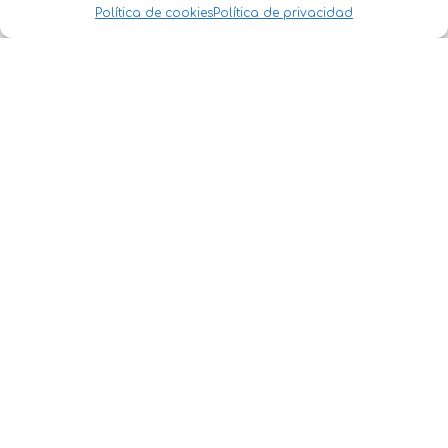
Política de cookies
Política de privacidad
Política de Privacidad
·
Política de Cookies
Condiciones Generales Clientes
·
Condiciones Generales
Comercios