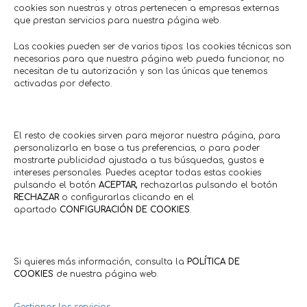
cookies son nuestras y otras pertenecen a empresas externas
que prestan servicios para nuestra página web.
Las cookies pueden ser de varios tipos: las cookies técnicas son
necesarias para que nuestra página web pueda funcionar, no
necesitan de tu autorización y son las únicas que tenemos
activadas por defecto.
10% descuento en productos de
50% en cosméti
piscina.
producto
El resto de cookies sirven para mejorar nuestra página, para
Agroindustria • Suministros
Salud •
personalizarla en base a tus preferencias, o para poder
Fandos Market
Estéti
Hasta: 31/08/2026
Hasta 7
mostrarte publicidad ajustada a tus búsquedas, gustos e
intereses personales. Puedes aceptar todas estas cookies
pulsando el botón
ACEPTAR,
rechazarlas pulsando el botón
RECHAZAR
o configurarlas clicando en el
apartado
CONFIGURACIÓN DE COOKIES
.
Comercios en actívaTe
Si quieres más información, consulta la
POLÍTICA DE
COOKIES
de nuestra página web.