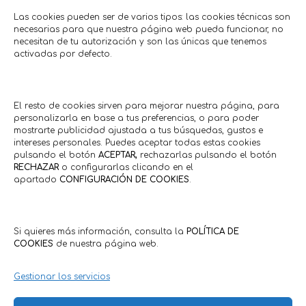
Las cookies pueden ser de varios tipos: las cookies técnicas son
necesarias para que nuestra página web pueda funcionar, no
necesitan de tu autorización y son las únicas que tenemos
activadas por defecto.
10% descuento en sandalias
10% descuento 
pisc
El resto de cookies sirven para mejorar nuestra página, para
Moda • Complementos
personalizarla en base a tus preferencias, o para poder
Zapatería Paso a Paso
Agroindustria
Hasta: 18/08/2026
mostrarte publicidad ajustada a tus búsquedas, gustos e
Fandos
intereses personales. Puedes aceptar todas estas cookies
Hasta: 3
pulsando el botón
ACEPTAR,
rechazarlas pulsando el botón
RECHAZAR
o configurarlas clicando en el
apartado
CONFIGURACIÓN DE COOKIES
.
Comercios en actívaTe
Si quieres más información, consulta la
POLÍTICA DE
COOKIES
de nuestra página web.
Gestionar los servicios