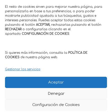
El resto de cookies sirven para mejorar nuestra página, para
personalizarla en base a tus preferencias, o para poder
20% descuento en cuadros
Descuento 10
mostrarte publicidad ajustada a tus búsquedas, gustos e
decoración
tie
intereses personales. Puedes aceptar todas estas cookies
pulsando el botón
ACEPTAR,
rechazarlas pulsando el botón
RECHAZAR
o configurarlas clicando en el
Otros
Moda • Co
apartado
CONFIGURACIÓN DE COOKIES
.
Ideas
Capr
Hasta 20/10/2026
Hasta 18
Si quieres más información, consulta la
POLÍTICA DE
COOKIES
de nuestra página web.
Comercios en actívaTe
Gestionar los servicios
Aceptar
Denegar
Configuración de Cookies