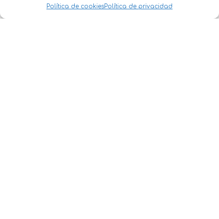
Política de cookies
Política de privacidad
Política de Privacidad
·
Política de Cookies
Condiciones Generales Clientes
·
Condiciones Generales
Comercios