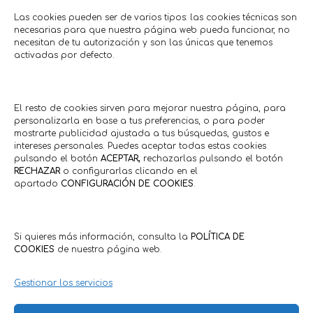
Las cookies pueden ser de varios tipos: las cookies técnicas son
necesarias para que nuestra página web pueda funcionar, no
necesitan de tu autorización y son las únicas que tenemos
activadas por defecto.
¡Renueva tus paredes al mejor
Regalo limpi
precio!
El resto de cookies sirven para mejorar nuestra página, para
Salud •
personalizarla en base a tus preferencias, o para poder
Elua E
Agroindustria • Suministros
Hasta 1
mostrarte publicidad ajustada a tus búsquedas, gustos e
Pinturas Girón
intereses personales. Puedes aceptar todas estas cookies
Hasta: 29/07/2026
pulsando el botón
ACEPTAR,
rechazarlas pulsando el botón
RECHAZAR
o configurarlas clicando en el
apartado
CONFIGURACIÓN DE COOKIES
.
Comercios en actívaTe
Si quieres más información, consulta la
POLÍTICA DE
COOKIES
de nuestra página web.
Gestionar los servicios