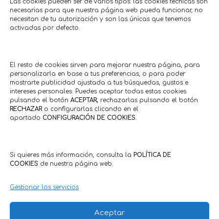
Las cookies pueden ser de varios tipos: las cookies técnicas son
necesarias para que nuestra página web pueda funcionar, no
necesitan de tu autorización y son las únicas que tenemos
activadas por defecto.
Vajilla 12 piezas porcelana
Descuento 10
Aquilea gris
tie
El resto de cookies sirven para mejorar nuestra página, para
personalizarla en base a tus preferencias, o para poder
mostrarte publicidad ajustada a tus búsquedas, gustos e
Otros
Moda • Co
intereses personales. Puedes aceptar todas estas cookies
Mile Jardín-Hogar
Capr
Hasta: 17/07/2026
Hasta 18
pulsando el botón
ACEPTAR,
rechazarlas pulsando el botón
RECHAZAR
o configurarlas clicando en el
apartado
CONFIGURACIÓN DE COOKIES
.
Comercios en actívaTe
Si quieres más información, consulta la
POLÍTICA DE
COOKIES
de nuestra página web.
Gestionar los servicios
Aceptar