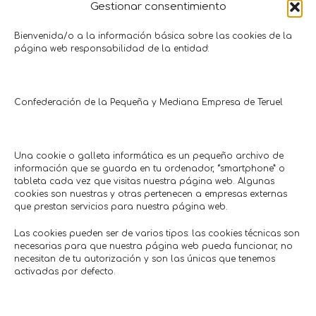
Gestionar consentimiento
20% descuento en cuadros
Regalo antiviru
Bienvenida/o a la información básica sobre las cookies de la
página web responsabilidad de la entidad:
decoración
port
Otros
Tecnología • Te
Ideas
Micr
Hasta 20/10/2026
Hasta: 0
Confederación de la Pequeña y Mediana Empresa de Teruel
Una cookie o galleta informática es un pequeño archivo de
Comercios en actívaTe
información que se guarda en tu ordenador, “smartphone” o
tableta cada vez que visitas nuestra página web. Algunas
cookies son nuestras y otras pertenecen a empresas externas
que prestan servicios para nuestra página web.
Las cookies pueden ser de varios tipos: las cookies técnicas son
necesarias para que nuestra página web pueda funcionar, no
necesitan de tu autorización y son las únicas que tenemos
activadas por defecto.