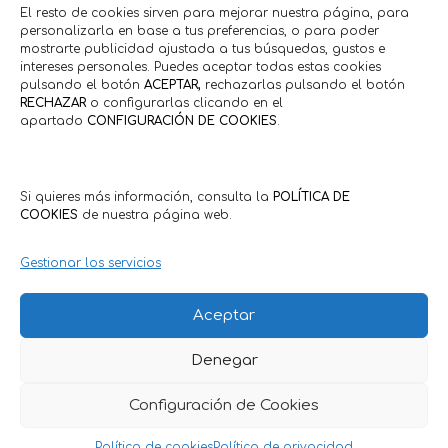
El resto de cookies sirven para mejorar nuestra página, para
personalizarla en base a tus preferencias, o para poder
mostrarte publicidad ajustada a tus búsquedas, gustos e
intereses personales. Puedes aceptar todas estas cookies
pulsando el botón
ACEPTAR,
rechazarlas pulsando el botón
RECHAZAR
o configurarlas clicando en el
apartado
CONFIGURACIÓN DE COOKIES
.
Si quieres más información, consulta la
POLÍTICA DE
COOKIES
de nuestra página web.
Gestionar los servicios
Aceptar
Denegar
Política de Privacidad
·
Política de Cookies
Condiciones Generales Clientes
·
Condiciones Generales
Configuración de Cookies
Comercios
Política de cookies
Política de privacidad