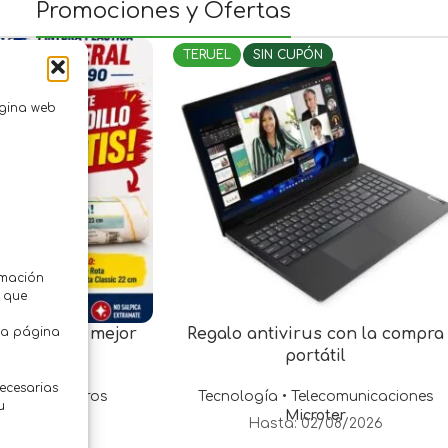
Promociones y Ofertas
PÓN
TERUEL
SIN CUPÓN
ágina web
rmación
z que
tra página
paredes al mejor
Regalo antivirus con la compra
ecio!
portátil
necesarias
a • Suministros
Tecnología • Telecomunicaciones
u
ras Girón
Microter
29/07/2026
Hasta: 02/08/2026
.