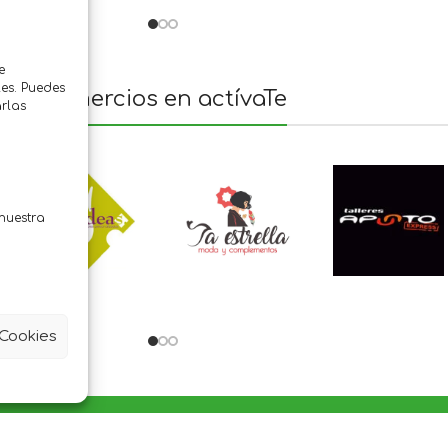
e
es. Puedes
Comercios en actívaTe
rlas
nuestra
 Cookies