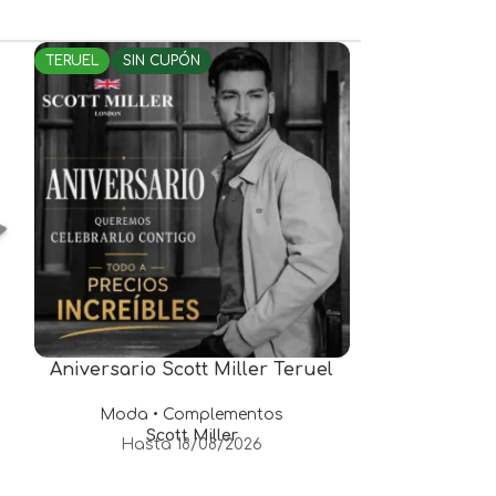
TERUEL
SIN CUPÓN
ALCAÑIZ
CON
Aniversario Scott Miller Teruel
10% descu
Moda • Complementos
Papelería 
Scott Miller
Pa
Hasta 18/08/2026
Hast