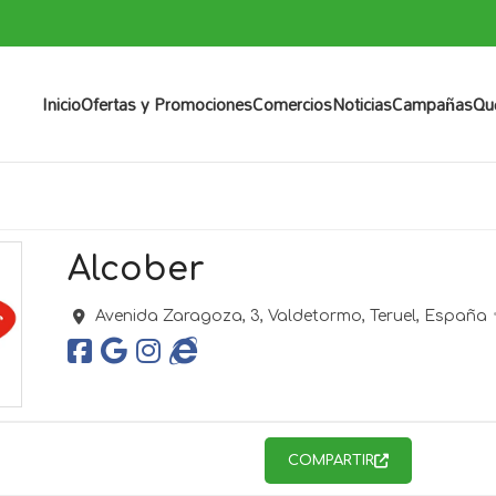
Inicio
Ofertas y Promociones
Comercios
Noticias
Campañas
Qu
Alcober
Avenida Zaragoza, 3,
Valdetormo,
Teruel,
España
COMPARTIR