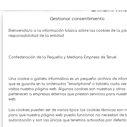
ALCAÑIZ
CON CUPÓN
TERUEL
SIN CU
Gestionar consentimiento
Bienvenida/o a la información básica sobre las cookies de la p
responsabilidad de la entidad:
Confederación de la Pequeña y Mediana Empresa de Teruel
Una cookie o galleta informática es un pequeño archivo de info
que se guarda en tu ordenador, “smartphone” o tableta cada ve
visitas nuestra página web. Algunas cookies son nuestras y otras
pertenecen a empresas externas que prestan servicios para nues
Vajilla 12 piezas porcelana
¡Renueva tus 
web.
Aquilea gris
pr
Las cookies pueden ser de varios tipos: las cookies técnicas son 
Otros
Agroindustri
para que nuestra página web pueda funcionar, no necesitan de t
Mile Jardín-Hogar
Pintu
Hasta: 17/07/2026
Hasta: 
autorización y son las únicas que tenemos activadas por defecto