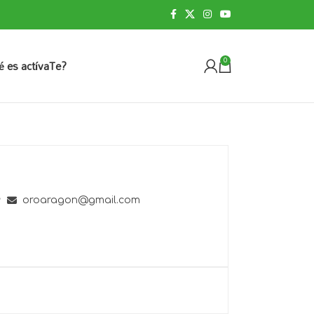
é es actívaTe?
0
oroaragon@gmail.com