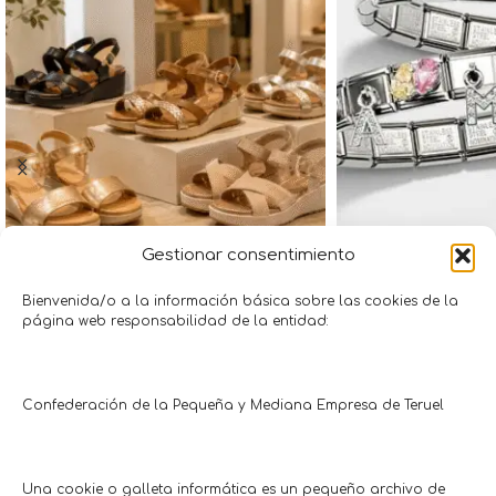
Gestionar consentimiento
10% descuento en sandalias
10% descuen
colección 
Bienvenida/o a la información básica sobre las cookies de la
Moda • Complementos
página web responsabilidad de la entidad:
Zapatería Paso a Paso
Moda • Co
Hasta: 18/08/2026
Joyería 
Hasta 23
Confederación de la Pequeña y Mediana Empresa de Teruel
Comercios en actívaTe
Una cookie o galleta informática es un pequeño archivo de