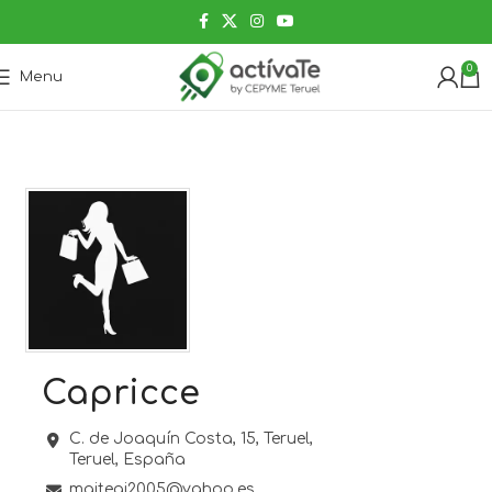
0
Menu
Capricce
C. de Joaquín Costa, 15,
Teruel,
Teruel,
España
maitegi2005@yahoo.es