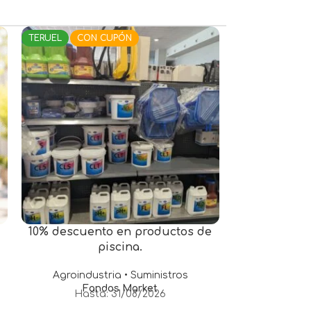
TERUEL
CON CUPÓN
TERUEL
SIN 
10% descuento en productos de
Aniversario
piscina.
Moda 
S
Agroindustria • Suministros
Hast
Fandos Market
Hasta: 31/08/2026