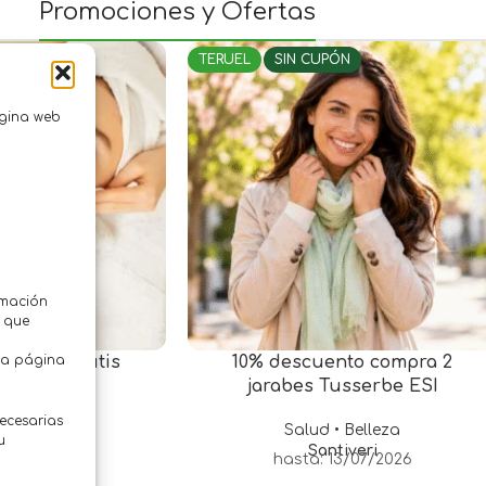
Promociones y Ofertas
UPÓN
TERUEL
SIN CUPÓN
ágina web
rmación
z que
tra página
pieza de cutis
10% descuento compra 2
jarabes Tusserbe ESI
• Belleza
necesarias
Estética
Salud • Belleza
1/10/2026
u
Santiveri
hasta: 13/07/2026
.