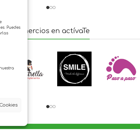
e
es. Puedes
Comercios en actívaTe
rlas
nuestra
 Cookies