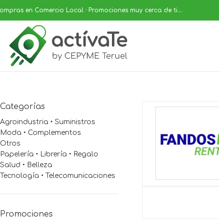
ompras en Comercio Local · Promociones muy cerca de ti...
Categorías
Agroindustria • Suministros
Moda • Complementos
Otros
Papelería • Librería • Regalo
Salud • Belleza
Tecnología • Telecomunicaciones
Promociones