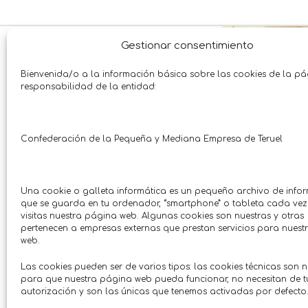
TERUEL
CON CUPÓN
ALCAÑIZ
CON C
Gestionar consentimiento
Bienvenida/o a la información básica sobre las cookies de la p
responsabilidad de la entidad:
Confederación de la Pequeña y Mediana Empresa de Teruel
Una cookie o galleta informática es un pequeño archivo de info
que se guarda en tu ordenador, “smartphone” o tableta cada ve
visitas nuestra página web. Algunas cookies son nuestras y otras
pertenecen a empresas externas que prestan servicios para nues
10% descuento en bolsos y
Regalo lim
web.
mochilas marca ANEKKE
Salud 
Las cookies pueden ser de varios tipos: las cookies técnicas son 
Elua 
Moda • Complementos
Hasta 
para que nuestra página web pueda funcionar, no necesitan de t
Smile Make
Hasta 01/08/2026
autorización y son las únicas que tenemos activadas por defecto