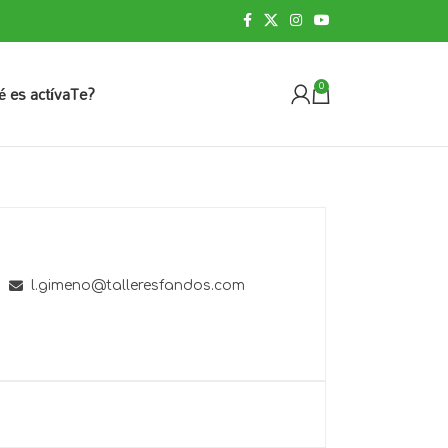
é es actívaTe?
0
l.gimeno@talleresfandos.com