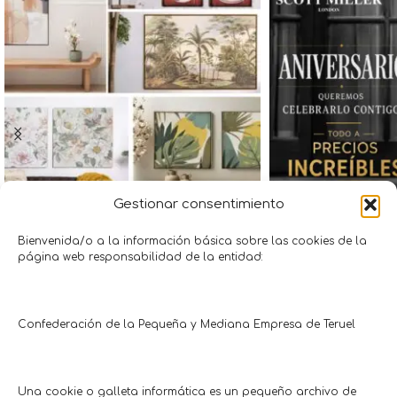
Gestionar consentimiento
20% descuento en cuadros
Aniversario Sco
decoración
Bienvenida/o a la información básica sobre las cookies de la
Moda • Co
página web responsabilidad de la entidad:
Scott 
Otros
Hasta 18
Ideas
Hasta 20/10/2026
Confederación de la Pequeña y Mediana Empresa de Teruel
Comercios en actívaTe
Una cookie o galleta informática es un pequeño archivo de