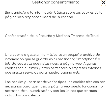
Gestionar consentimiento
Regalo antivirus con la compra
50% en cosméti
Bienvenida/o a la información básica sobre las cookies de la
página web responsabilidad de la entidad:
portátil
producto
Tecnología • Telecomunicaciones
Salud •
Microter
Estéti
Hasta: 02/08/2026
Hasta 7
Confederación de la Pequeña y Mediana Empresa de Teruel
Una cookie o galleta informática es un pequeño archivo de
Comercios en actívaTe
información que se guarda en tu ordenador, “smartphone” o
tableta cada vez que visitas nuestra página web. Algunas
cookies son nuestras y otras pertenecen a empresas externas
que prestan servicios para nuestra página web.
Las cookies pueden ser de varios tipos: las cookies técnicas son
necesarias para que nuestra página web pueda funcionar, no
necesitan de tu autorización y son las únicas que tenemos
activadas por defecto.