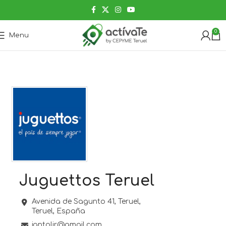
0
Menu
Juguettos Teruel
Avenida de Sagunto 41,
Teruel,
Teruel,
España
jantolir@gmail.com