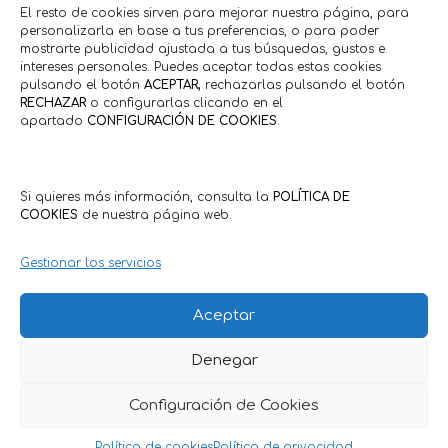
El resto de cookies sirven para mejorar nuestra página, para
personalizarla en base a tus preferencias, o para poder
mostrarte publicidad ajustada a tus búsquedas, gustos e
intereses personales. Puedes aceptar todas estas cookies
pulsando el botón
ACEPTAR,
rechazarlas pulsando el botón
RECHAZAR
o configurarlas clicando en el
apartado
CONFIGURACIÓN DE COOKIES
.
Si quieres más información, consulta la
POLÍTICA DE
COOKIES
de nuestra página web.
Gestionar los servicios
Aceptar
Denegar
Política de Privacidad
·
Política de Cookies
Condiciones Generales Clientes
·
Condiciones Generales
Configuración de Cookies
Comercios
Política de cookies
Política de privacidad