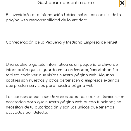
Gestionar consentimiento
10% descuento en papelería
¡Renueva tus p
Bienvenida/o a la información básica sobre las cookies de la
página web responsabilidad de la entidad:
pre
Papelería • Librería • Regalo
Papel o Tijera
Agroindustria
Hasta 02/08/2026
Pintura
Hasta: 2
Confederación de la Pequeña y Mediana Empresa de Teruel
Una cookie o galleta informática es un pequeño archivo de
Comercios en actívaTe
información que se guarda en tu ordenador, “smartphone” o
tableta cada vez que visitas nuestra página web. Algunas
cookies son nuestras y otras pertenecen a empresas externas
que prestan servicios para nuestra página web.
Las cookies pueden ser de varios tipos: las cookies técnicas son
necesarias para que nuestra página web pueda funcionar, no
necesitan de tu autorización y son las únicas que tenemos
activadas por defecto.