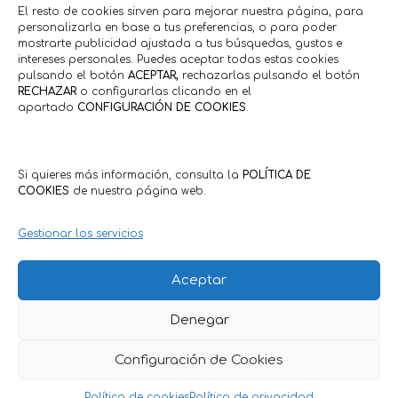
El resto de cookies sirven para mejorar nuestra página, para
personalizarla en base a tus preferencias, o para poder
mostrarte publicidad ajustada a tus búsquedas, gustos e
intereses personales. Puedes aceptar todas estas cookies
pulsando el botón
ACEPTAR,
rechazarlas pulsando el botón
RECHAZAR
o configurarlas clicando en el
apartado
CONFIGURACIÓN DE COOKIES
.
Si quieres más información, consulta la
POLÍTICA DE
COOKIES
de nuestra página web.
Gestionar los servicios
Aceptar
Denegar
Política de Privacidad
·
Política de Cookies
Condiciones Generales Clientes
·
Condiciones Generales
Configuración de Cookies
Comercios
Política de cookies
Política de privacidad