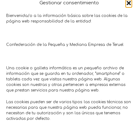
Gestionar consentimiento
Aniversario Scott Miller Teruel
10% descuent
Bienvenida/o a la información básica sobre las cookies de la
página web responsabilidad de la entidad:
mochilas m
Moda • Complementos
Scott Miller
Moda • Co
Hasta 18/08/2026
Smile
Hasta 01
Confederación de la Pequeña y Mediana Empresa de Teruel
Una cookie o galleta informática es un pequeño archivo de
Comercios en actívaTe
información que se guarda en tu ordenador, “smartphone” o
tableta cada vez que visitas nuestra página web. Algunas
cookies son nuestras y otras pertenecen a empresas externas
que prestan servicios para nuestra página web.
Las cookies pueden ser de varios tipos: las cookies técnicas son
necesarias para que nuestra página web pueda funcionar, no
necesitan de tu autorización y son las únicas que tenemos
activadas por defecto.