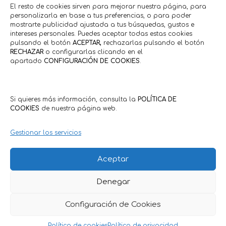
El resto de cookies sirven para mejorar nuestra página, para
personalizarla en base a tus preferencias, o para poder
mostrarte publicidad ajustada a tus búsquedas, gustos e
intereses personales. Puedes aceptar todas estas cookies
pulsando el botón
ACEPTAR,
rechazarlas pulsando el botón
RECHAZAR
o configurarlas clicando en el
apartado
CONFIGURACIÓN DE COOKIES
.
Si quieres más información, consulta la
POLÍTICA DE
COOKIES
de nuestra página web.
Gestionar los servicios
Aceptar
Denegar
Política de Privacidad
·
Política de Cookies
Condiciones Generales Clientes
·
Condiciones Generales
Configuración de Cookies
Comercios
Política de cookies
Política de privacidad