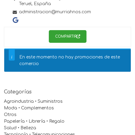
Teruel,
España
administracion@murriahnos.com
COMPARTIR
En este momento no hay promociones de este
comercio
Categorías
Agroindustria • Suministros
Moda • Complementos
Otros
Papelería • Librería • Regalo
Salud • Belleza
Tecnología • Telecomunicaciones