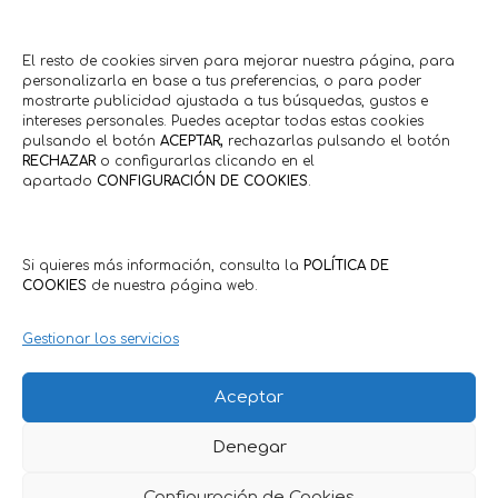
El resto de cookies sirven para mejorar nuestra página, para
personalizarla en base a tus preferencias, o para poder
mostrarte publicidad ajustada a tus búsquedas, gustos e
intereses personales. Puedes aceptar todas estas cookies
pulsando el botón
ACEPTAR,
rechazarlas pulsando el botón
RECHAZAR
o configurarlas clicando en el
apartado
CONFIGURACIÓN DE COOKIES
.
Si quieres más información, consulta la
POLÍTICA DE
COOKIES
de nuestra página web.
Gestionar los servicios
Aceptar
Denegar
Política de Privacidad
·
Política de Cookies
Condiciones Generales Clientes
·
Condiciones Generales
Comercios
Configuración de Cookies