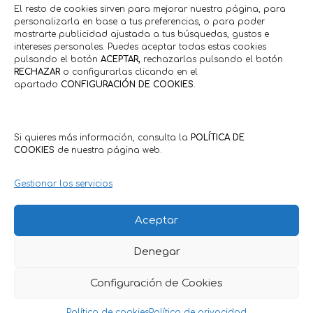
El resto de cookies sirven para mejorar nuestra página, para
personalizarla en base a tus preferencias, o para poder
mostrarte publicidad ajustada a tus búsquedas, gustos e
intereses personales. Puedes aceptar todas estas cookies
pulsando el botón
ACEPTAR,
rechazarlas pulsando el botón
RECHAZAR
o configurarlas clicando en el
apartado
CONFIGURACIÓN DE COOKIES
.
Si quieres más información, consulta la
POLÍTICA DE
COOKIES
de nuestra página web.
Gestionar los servicios
Aceptar
Denegar
Política de Privacidad
·
Política de Cookies
Condiciones Generales Clientes
·
Condiciones Generales
Configuración de Cookies
Comercios
Política de cookies
Política de privacidad