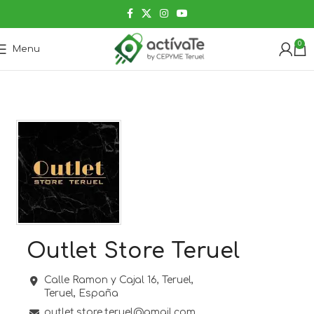
0
Menu
Outlet Store Teruel
Calle Ramon y Cajal 16,
Teruel,
Teruel,
España
outlet.store.teruel@gmail.com