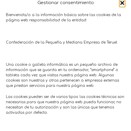
Gestionar consentimiento
10% descuento en colección
10% descuento 
Bienvenida/o a la información básica sobre las cookies de la
página web responsabilidad de la entidad:
recién nacido
pisc
Moda • Complementos
Agroindustria
Chic & Kid
Fandos
Hasta: 13/08/2026
Hasta: 3
Confederación de la Pequeña y Mediana Empresa de Teruel
Una cookie o galleta informática es un pequeño archivo de
Comercios en actívaTe
información que se guarda en tu ordenador, “smartphone” o
tableta cada vez que visitas nuestra página web. Algunas
cookies son nuestras y otras pertenecen a empresas externas
que prestan servicios para nuestra página web.
Las cookies pueden ser de varios tipos: las cookies técnicas son
necesarias para que nuestra página web pueda funcionar, no
necesitan de tu autorización y son las únicas que tenemos
activadas por defecto.