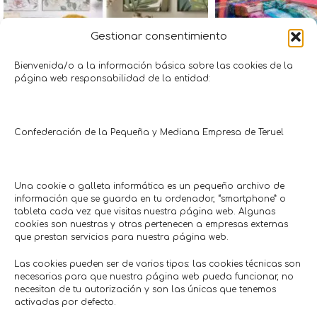
Gestionar consentimiento
20% descuento en cuadros
10% descuento
decoración
Bienvenida/o a la información básica sobre las cookies de la
Papelería • Li
página web responsabilidad de la entidad:
Papel o
Otros
Hasta 02
Ideas
Hasta 20/10/2026
Confederación de la Pequeña y Mediana Empresa de Teruel
Comercios en actívaTe
Una cookie o galleta informática es un pequeño archivo de
información que se guarda en tu ordenador, “smartphone” o
tableta cada vez que visitas nuestra página web. Algunas
cookies son nuestras y otras pertenecen a empresas externas
que prestan servicios para nuestra página web.
Las cookies pueden ser de varios tipos: las cookies técnicas son
necesarias para que nuestra página web pueda funcionar, no
necesitan de tu autorización y son las únicas que tenemos
activadas por defecto.