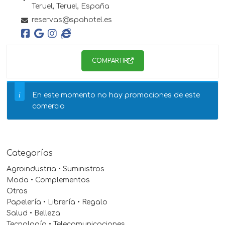
Teruel,
Teruel,
España
reservas@spahotel.es
COMPARTIR
En este momento no hay promociones de este
comercio
Categorías
Agroindustria • Suministros
Moda • Complementos
Otros
Papelería • Librería • Regalo
Salud • Belleza
Tecnología • Telecomunicaciones