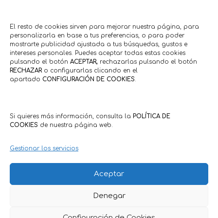
El resto de cookies sirven para mejorar nuestra página, para
personalizarla en base a tus preferencias, o para poder
mostrarte publicidad ajustada a tus búsquedas, gustos e
intereses personales. Puedes aceptar todas estas cookies
pulsando el botón
ACEPTAR,
rechazarlas pulsando el botón
RECHAZAR
o configurarlas clicando en el
apartado
CONFIGURACIÓN DE COOKIES
.
Si quieres más información, consulta la
POLÍTICA DE
COOKIES
de nuestra página web.
Gestionar los servicios
Aceptar
Denegar
Política de Privacidad
·
Política de Cookies
Condiciones Generales Clientes
·
Condiciones Generales
Comercios
Configuración de Cookies