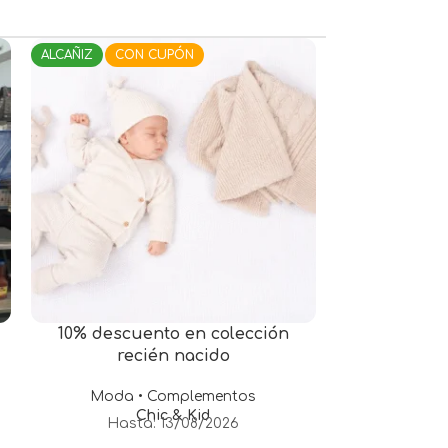
ALCAÑIZ
CON CUPÓN
ALCAÑIZ
SIN
10% descuento en colección
Regalo cos
recién nacido
sup
Moda • Complementos
Moda 
Chic & Kid
Hasta: 13/08/2026
Hast