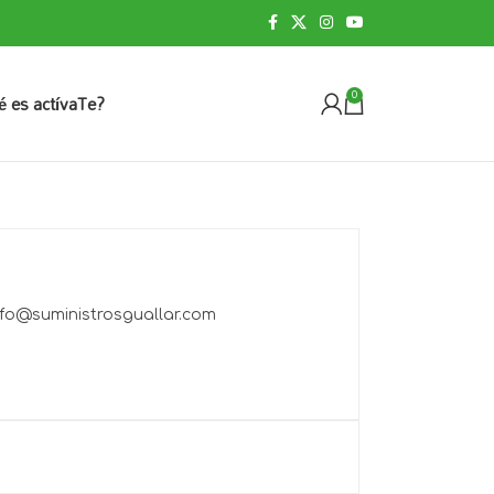
é es actívaTe?
0
nfo@suministrosguallar.com