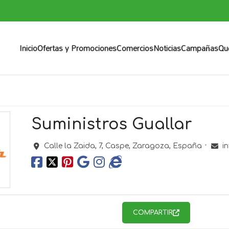
Inicio
Ofertas y Promociones
Comercios
Noticias
Campañas
Qu
Suministros Guallar
Calle la Zaida, 7,
Caspe,
Zaragoza,
España
i
COMPARTIR