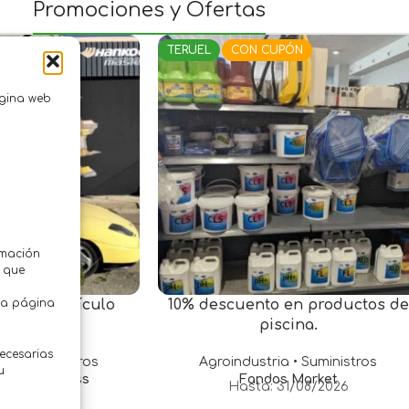
Promociones y Ofertas
UPÓN
TERUEL
CON CUPÓN
ágina web
rmación
z que
tra página
ección vehículo
10% descuento en productos de
ratis
piscina.
necesarias
a • Suministros
Agroindustria • Suministros
u
 Punto Express
Fandos Market
01/08/2026
Hasta: 31/08/2026
.