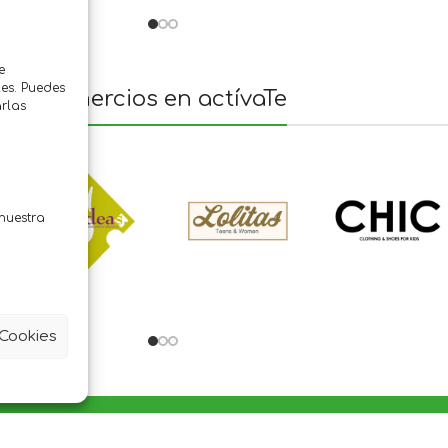
e
es. Puedes
Comercios en actívaTe
rlas
nuestra
 Cookies