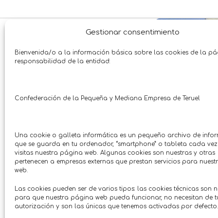
TERUEL
SIN CUPÓN
TERUEL
CON C
Gestionar consentimiento
Bienvenida/o a la información básica sobre las cookies de la p
responsabilidad de la entidad:
Confederación de la Pequeña y Mediana Empresa de Teruel
Una cookie o galleta informática es un pequeño archivo de info
que se guarda en tu ordenador, “smartphone” o tableta cada ve
visitas nuestra página web. Algunas cookies son nuestras y otras
Regalo antivirus con la compra
pertenecen a empresas externas que prestan servicios para nues
Alineado dir
web.
portátil
g
Las cookies pueden ser de varios tipos: las cookies técnicas son 
Tecnología • Telecomunicaciones
Agroindustri
para que nuestra página web pueda funcionar, no necesitan de t
Microter
Talleres a
Hasta: 02/08/2026
Hasta: 
autorización y son las únicas que tenemos activadas por defecto