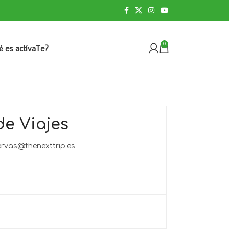
é es actívaTe?
0
de Viajes
ervas@thenexttrip.es