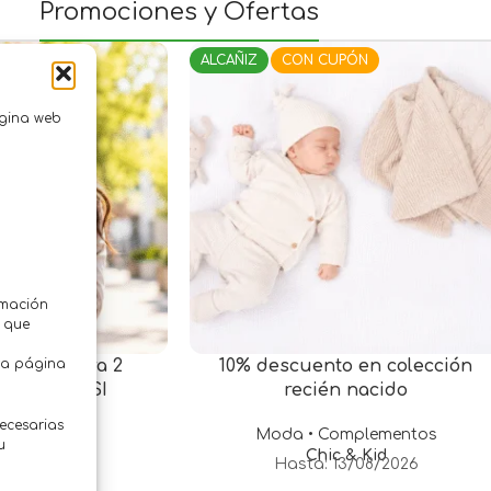
Promociones y Ofertas
PÓN
ALCAÑIZ
CON CUPÓN
ágina web
rmación
z que
tra página
ento compra 2
10% descuento en colección
Tusserbe ESI
recién nacido
necesarias
• Belleza
Moda • Complementos
u
tiveri
Chic & Kid
13/07/2026
Hasta: 13/08/2026
.