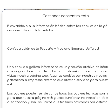
TERUEL
CON CUPÓN
TERUEL
SIN CU
Gestionar consentimiento
Bienvenida/o a la información básica sobre las cookies de la p
responsabilidad de la entidad:
Confederación de la Pequeña y Mediana Empresa de Teruel
Una cookie o galleta informática es un pequeño archivo de info
que se guarda en tu ordenador, “smartphone” o tableta cada ve
visitas nuestra página web. Algunas cookies son nuestras y otras
10% descuento en productos de
pertenecen a empresas externas que prestan servicios para nues
10% descu
web.
piscina.
jarabes 
Las cookies pueden ser de varios tipos: las cookies técnicas son 
Agroindustria • Suministros
Salud 
para que nuestra página web pueda funcionar, no necesitan de t
Fandos Market
San
Hasta: 31/08/2026
hasta: 
autorización y son las únicas que tenemos activadas por defecto