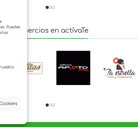
e
es. Puedes
Comercios en actívaTe
rlas
nuestra
 Cookies