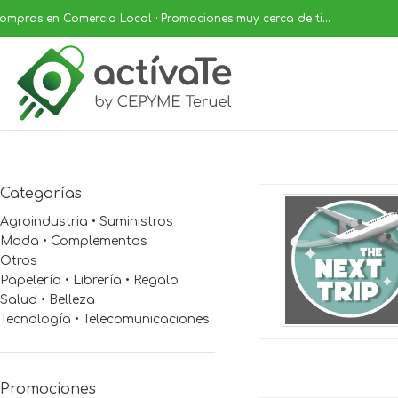
ompras en Comercio Local · Promociones muy cerca de ti...
Categorías
Agroindustria • Suministros
Moda • Complementos
Otros
Papelería • Librería • Regalo
Salud • Belleza
Tecnología • Telecomunicaciones
Promociones