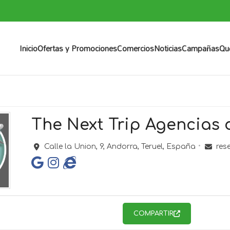
Inicio
Ofertas y Promociones
Comercios
Noticias
Campañas
Qu
The Next Trip Agencias 
Calle la Union, 9,
Andorra,
Teruel,
España
res
COMPARTIR