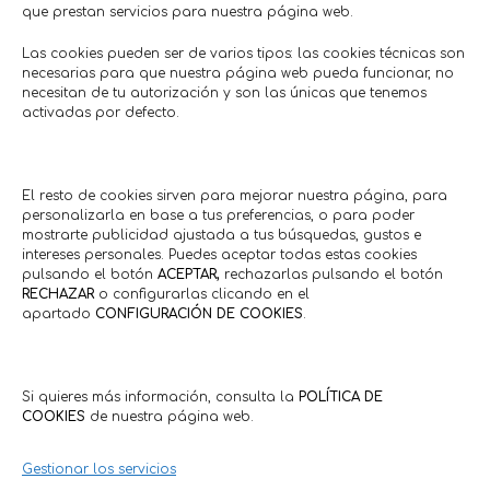
que prestan servicios para nuestra página web.
Las cookies pueden ser de varios tipos: las cookies técnicas son
necesarias para que nuestra página web pueda funcionar, no
necesitan de tu autorización y son las únicas que tenemos
activadas por defecto.
¡Renueva tus paredes al mejor
Vajilla 12 pi
precio!
Aquile
El resto de cookies sirven para mejorar nuestra página, para
Agroindustria • Suministros
Ot
personalizarla en base a tus preferencias, o para poder
Pinturas Girón
Mile Jar
mostrarte publicidad ajustada a tus búsquedas, gustos e
Hasta: 29/07/2026
Hasta: 1
intereses personales. Puedes aceptar todas estas cookies
pulsando el botón
ACEPTAR,
rechazarlas pulsando el botón
RECHAZAR
o configurarlas clicando en el
apartado
CONFIGURACIÓN DE COOKIES
.
Comercios en actívaTe
Si quieres más información, consulta la
POLÍTICA DE
COOKIES
de nuestra página web.
Gestionar los servicios