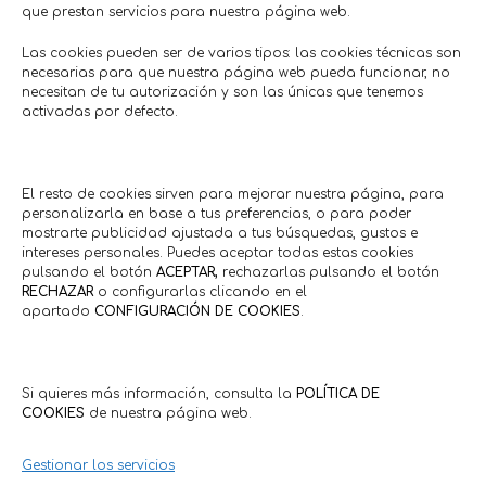
que prestan servicios para nuestra página web.
Las cookies pueden ser de varios tipos: las cookies técnicas son
necesarias para que nuestra página web pueda funcionar, no
necesitan de tu autorización y son las únicas que tenemos
activadas por defecto.
Descuento 10% en toda la
Alineado dire
tienda
gra
El resto de cookies sirven para mejorar nuestra página, para
Moda • Complementos
Agroindustria
personalizarla en base a tus preferencias, o para poder
Capricce
Talleres a P
mostrarte publicidad ajustada a tus búsquedas, gustos e
Hasta 18/08/2026
Hasta: 0
intereses personales. Puedes aceptar todas estas cookies
pulsando el botón
ACEPTAR,
rechazarlas pulsando el botón
RECHAZAR
o configurarlas clicando en el
apartado
CONFIGURACIÓN DE COOKIES
.
Comercios en actívaTe
Si quieres más información, consulta la
POLÍTICA DE
COOKIES
de nuestra página web.
Gestionar los servicios